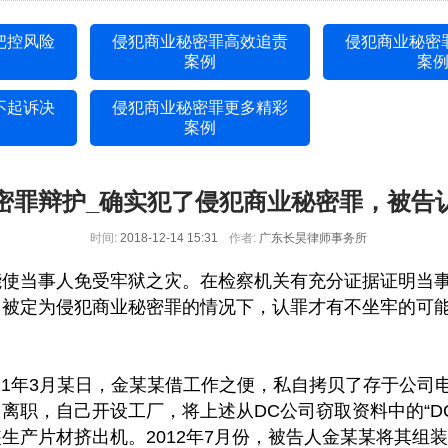
把控风险
侵犯商业秘密罪高效追责
侵犯商业秘密
案例
案
不起诉决
侵犯商业秘密罪更多精彩
案例
密罪辩护_确实犯了侵犯商业秘密罪，被告
时间:
2018-12-14 15:31
作者:
广东长昊律师事务所
能使当事人免受牢狱之灾。在检察机关有充分证据证明当
当被定为侵犯商业秘密罪的情况下，认罪才有不坐牢的可
年3月某日，金某某借工作之便，私自拷贝了存于公司电
职，自己开设工厂，将上述从DC公司窃取资料中的“DC机
片材挤出机。2012年7月份，被告人金某某将其组装生产的J