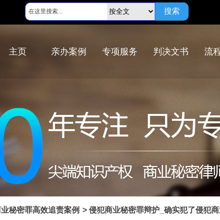
搜索
主页
亲办案例
专项服务
判决文书
流
商业秘密罪高效追责案例
> 侵犯商业秘密罪辩护_确实犯了侵犯